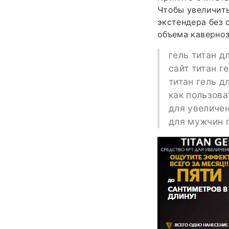
Чтобы увеличит
экстендера без 
объема каверноз
гель титан д
сайт титан г
титан гель д
как пользова
для увеличен
для мужчин 