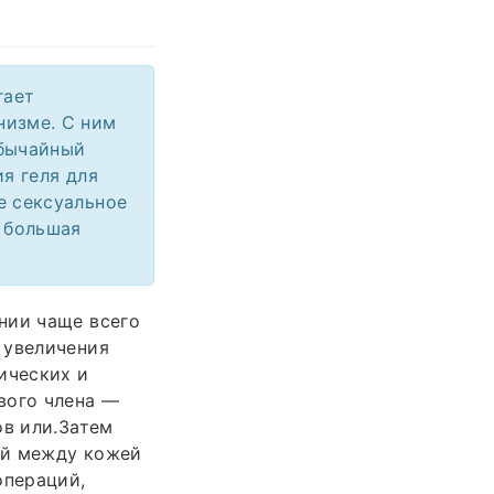
гает
низме. С ним
бычайный
я геля для
е сексуальное
о большая
нии чаще всего
 увеличения
ических и
вого члена —
ов или.Затем
лой между кожей
операций,