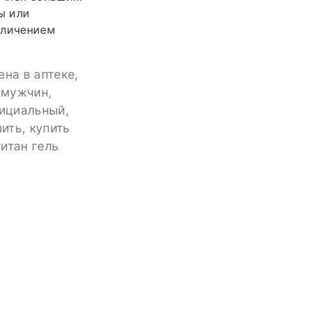
ы или
еличением
на в аптеке,
 мужчин,
фициальный,
ить, купить
титан гель