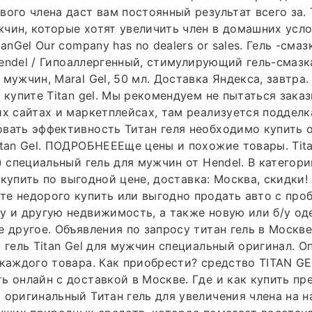
вого члена даст вам постоянный результат всего за. 
чин, которые хотят увеличить член в домашних услов
tanGel Our company has no dealers or sales. Гель -смаз
 Hendel / Гипоаллергенный, стимулирующий гель-смазк
мужчин, Maral Gel, 50 мл. Доставка Яндекса, завтра.
ы купите Titan gel. Мы рекомендуем не пытаться зака
их сайтах и маркетплейсах, там реализуется подделка
вать эффективность Титан геля необходимо купить о
itan Gel. ПОДРОБНЕЕЕще цены и похожие товары. Tita
) специальный гель для мужчин от Hendel. В категори
 - купить по выгодной цене, доставка: Москва, скидки!
е недорого купить или выгодно продать авто с про
у и другую недвижимость, а также новую или б/у од
 другое. Объявления по запросу титан гель в Москве.
н гель Titan Gel для мужчин специальный оригинал. О
 каждого товара. Как приобрести? средство TITAN GEL
ь онлайн с доставкой в Москве. Где и как купить пр
 оригинальный Титан гель для увеличения члена на н