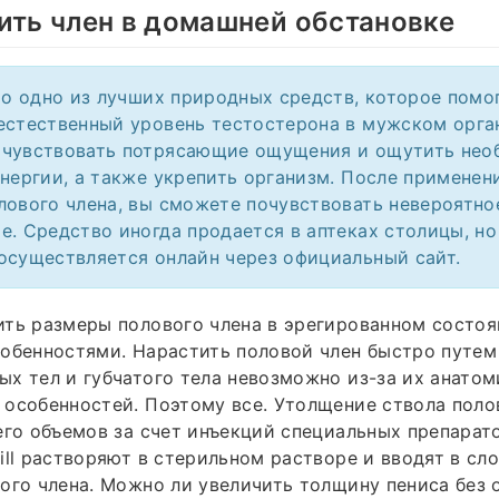
ить член в домашней обстановке
это одно из лучших природных средств, которое помо
естественный уровень тестостерона в мужском орга
очувствовать потрясающие ощущения и ощутить нео
энергии, а также укрепить организм. После применени
лового члена, вы сможете почувствовать невероятно
е. Средство иногда продается в аптеках столицы, н
осуществляется онлайн через официальный сайт.
ть размеры полового члена в эрегированном состоя
обенностями. Нарастить половой член быстро путем
х тел и губчатого тела невозможно из-за их анатом
особенностей. Поэтому все. Утолщение ствола поло
его объемов за счет инъекций специальных препарат
ill растворяют в стерильном растворе и вводят в с
ого члена. Можно ли увеличить толщину пениса без 