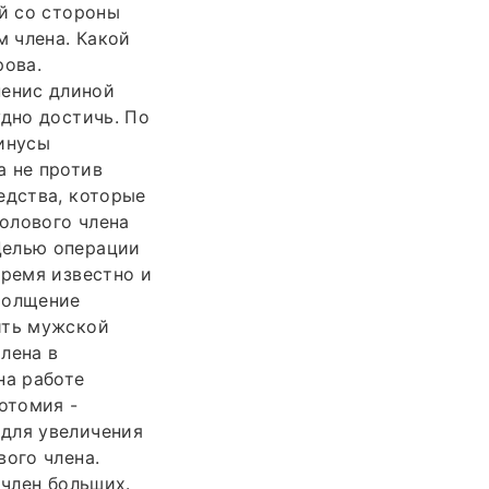
ий со стороны
 члена. Какой
рова.
енис длиной
удно достичь. По
минусы
а не против
едства, которые
олового члена
Целью операции
время известно и
толщение
ить мужской
лена в
на работе
отомия -
 для увеличения
вого члена.
 член больших.