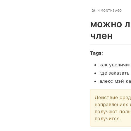
4 MONTHS AGO
можно л
член
Tags:
как увеличи
где заказать
алекс мэй к
Действие сред
направлениях 
получают полн
получится.