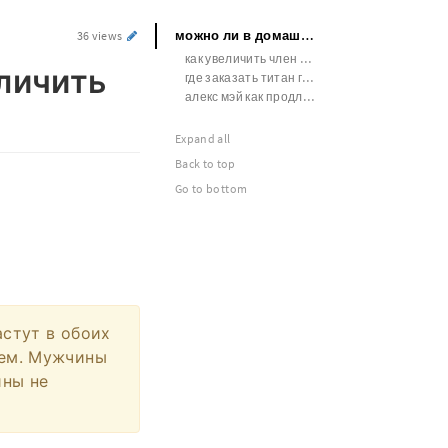
можно ли в домашних условиях увеличить член
36 views
как увеличить член в домашней обстановке
личить
где заказать титан гель оригинал
алекс мэй как продлить половой акт
Expand all
Back to top
Go to bottom
астут в обоих
жем. Мужчины
ины не