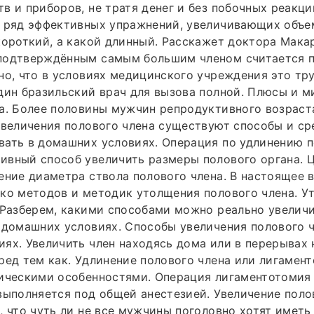
в и приборов, не тратя денег и без побочных реакц
 ряд эффективных упражнений, увеличивающих объем
короткий, а какой длинный. Расскажет доктора Мака
подтверждённым самым большим членом считается п
но, что в условиях медицинского учреждения это тр
дин бразильский врач для вызова полной. Плюсы и 
а. Более половины мужчин репродуктивного возраст
увеличения полового члена существуют способы и ср
ать в домашних условиях. Операция по удлинению п
ивный способ увеличить размеры полового органа. 
ение диаметра ствола полового члена. В настоящее 
ко методов и методик утолщения полового члена. У
 Разберем, какими способами можно реально увелич
 домашних условиях. Способы увеличения полового ч
ях. Увеличить член находясь дома или в перерывах 
ред тем как. Удлинение полового члена или лигамент
ническими особенностями. Операция лигаментотомия
выполняется под общей анестезией. Увеличение поло
, что чуть ли не все мужчины поголовно хотят иметь