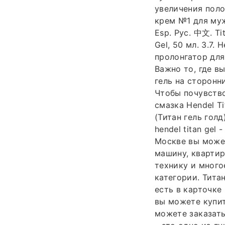
увеличения поло
крем №1 для муж
Esp. Рус. 中文. Ti
Gel, 50 мл. 3.7.
пролонгатор для 
Важно то, где в
гель на сторонн
Чтобы почувство
смазка Hendel T
(Титан гель голд
hendel titan gel
Москве вы может
машину, квартир
технику и многое
категории. Тита
есть в карточке
вы можете купит
можете заказать