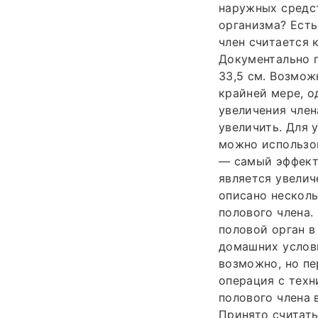
наружных средст
организма? Есть
член считается 
Документально 
33,5 см. Возмож
крайней мере, о
увеличения член
увеличить. Для 
можно использов
— самый эффект
является увелич
описано несколь
полового члена.
половой орган в
домашних услови
возможно, но пе
операция с тех
полового члена 
Принято считать