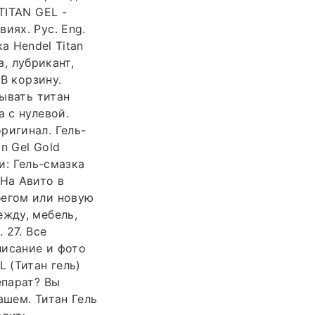
TITAN GEL -
иях. Рус. Eng.
ка Hendel Titan
а, лубрикант,
 В корзину.
зывать титан
 с нулевой.
ригинал. Гель-
n Gel Gold
и: Гель-смазка
 На Авито в
бегом или новую
ежду, мебель,
 27. Все
писание и фото
 (Титан гель)
епарат? Вы
ашем. Титан Гель