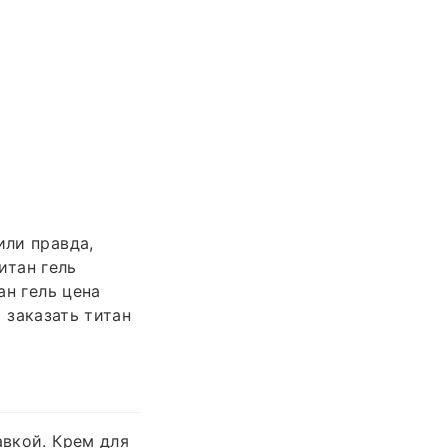
или правда,
итан гель
ан гель цена
о заказать титан
авкой. Крем для