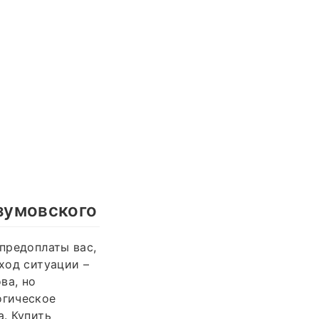
зумовского
 предоплаты вас,
сход ситуации –
ва, но
огическое
а. Купить