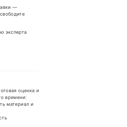
равки —
освободите
ию эксперта
тоговая оценка и
го времени:
ть материал и
сть