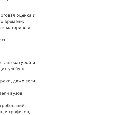
тоговая оценка и
го времени:
ть материал и
сть
с литературой и
щих учёбу с
роки, даже если
ели вузов,
 требований
ц и графиков,