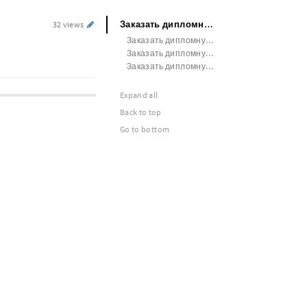
Заказать дипломную работу ЧелГУ
32 views
Заказать дипломную работу МГУТУ им. К.Г. Разумовского
Заказать дипломную работу СГПИ
Заказать дипломную работу ДВГМУ
Expand all
Back to top
Go to bottom