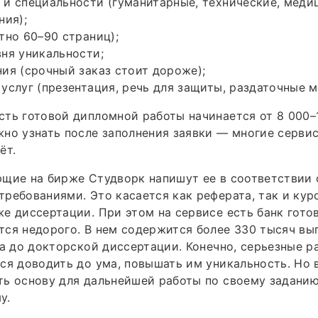
и специальности (гуманитарные, технические, меди
ния);
тно 60–90 страниц);
ня уникальности;
ия (срочный заказ стоит дороже);
услуг (презентация, речь для защиты, раздаточные м
ть готовой дипломной работы начинается от 8 000–1
но узнать после заполнения заявки — многие серви
ёт.
щие на бирже Студворк напишут ее в соответствии 
ребованиями. Это касается как реферата, так и кур
е диссертации. При этом на сервисе есть банк готов
ся недорого. В нем содержится более 330 тысяч вы
та до докторской диссертации. Конечно, серьезные р
ся доводить до ума, повышать им уникальность. Но 
ь основу для дальнейшей работы по своему заданию
у.