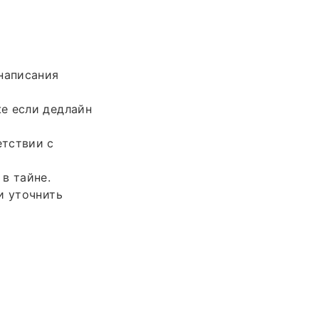
написания
е если дедлайн
етствии с
в тайне.
и уточнить