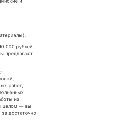
цинские и
атериалы).
0 000 рублей.
сы предлагают
с
совой,
ых работ,
полненных
аботы из
в целом — вы
 за достаточно