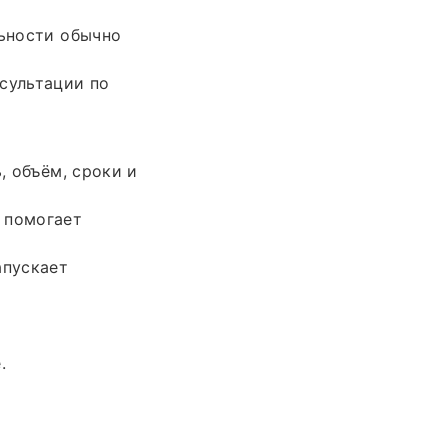
льности обычно
сультации по
, объём, сроки и
 помогает
апускает
.