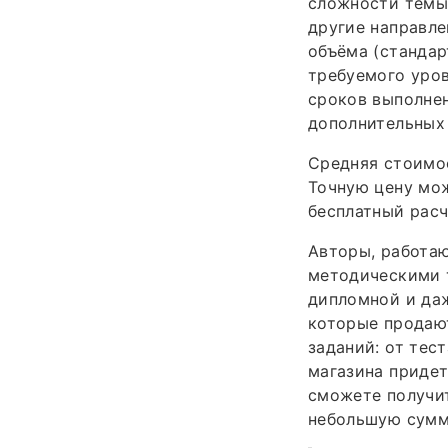
сложности темы 
другие направле
объёма (стандар
требуемого уров
сроков выполнен
дополнительных 
Средняя стоимос
Точную цену мож
бесплатный расч
Авторы, работаю
методическими т
дипломной и даж
которые продают
заданий: от тес
магазина придет
сможете получит
небольшую сумм