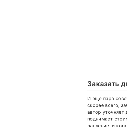
Заказать д
И еще пара сове
скорее всего, з
автор уточняет д
поднимает стоим
давление, и кор