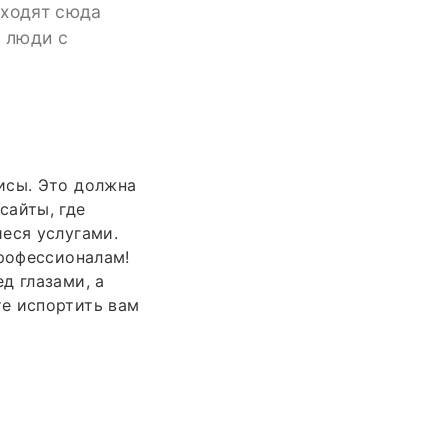
иходят сюда
и люди с
исы. Это должна
сайты, где
еся услугами.
профессионалам!
д глазами, а
е испортить вам