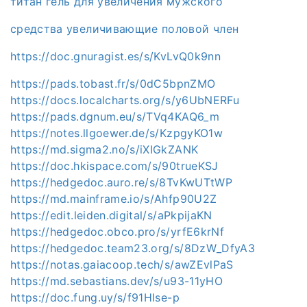
титан гель для увеличения мужского
средства увеличивающие половой член
https://doc.gnuragist.es/s/KvLvQ0k9nn
https://pads.tobast.fr/s/0dC5bpnZMO
https://docs.localcharts.org/s/y6UbNERFu
https://pads.dgnum.eu/s/TVq4KAQ6_m
https://notes.llgoewer.de/s/KzpgyKO1w
https://md.sigma2.no/s/iXIGkZANK
https://doc.hkispace.com/s/90trueKSJ
https://hedgedoc.auro.re/s/8TvKwUTtWP
https://md.mainframe.io/s/Ahfp90U2Z
https://edit.leiden.digital/s/aPkpijaKN
https://hedgedoc.obco.pro/s/yrfE6krNf
https://hedgedoc.team23.org/s/8DzW_DfyA3
https://notas.gaiacoop.tech/s/awZEvlPaS
https://md.sebastians.dev/s/u93-11yHO
https://doc.fung.uy/s/f91HIse-p